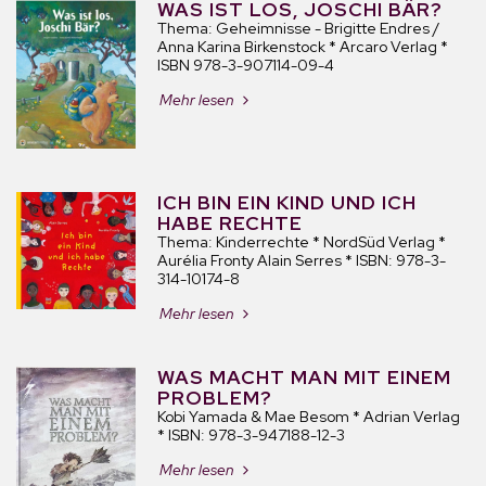
WAS IST LOS, JOSCHI BÄR?
Thema: Geheimnisse - Brigitte Endres /
Anna Karina Birkenstock * Arcaro Verlag *
ISBN 978-3-907114-09-4
Mehr lesen
ICH BIN EIN KIND UND ICH
HABE RECHTE
Thema: Kinderrechte * NordSüd Verlag *
Aurélia Fronty Alain Serres * ISBN: 978-3-
314-10174-8
Mehr lesen
WAS MACHT MAN MIT EINEM
PROBLEM?
Kobi Yamada & Mae Besom * Adrian Verlag
* ISBN: 978-3-947188-12-3
Mehr lesen